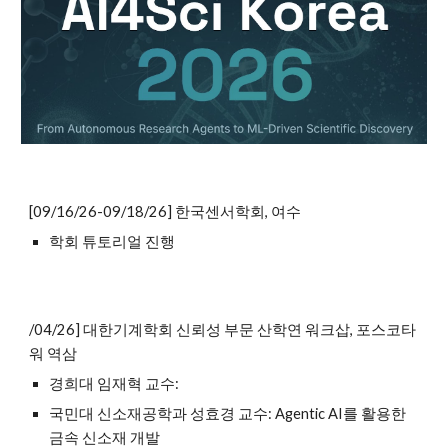
[09/16/26-09/18/26] 한국센서학회, 여수
학회 튜토리얼 진행
/04/26] 대한기계학회 신뢰성 부문 산학연 워크삽, 포스코타
워 역삼
경희대 임재혁 교수:
국민대 신소재공학과 성효경 교수: Agentic AI를 활용한
금속 신소재 개발